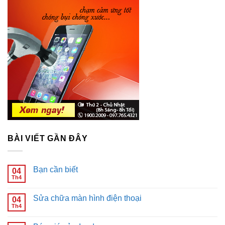
BÀI VIẾT GẦN ĐÂY
Bạn cần biết
04
Th4
Không
có
bình
Sửa chữa màn hình điện thoại
04
luận
ở
Th4
Không
Bạn
có
cần
bình
biết