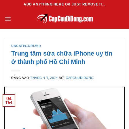
Bỏ
ADD ANYTHING HERE OR JUST REMOVE IT...
qua
nội
dung
UNCATEGORIZED
Trung tâm sửa chữa iPhone uy tín
ở thành phố Hồ Chí Minh
ĐĂNG VÀO
THÁNG 4 4, 2024
BỞI
CAPCUUDIDONG
04
Th4