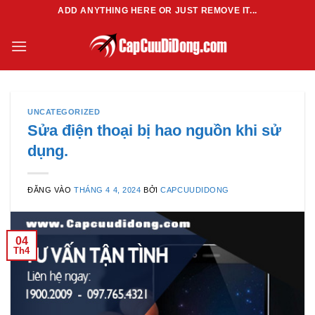
Bỏ
ADD ANYTHING HERE OR JUST REMOVE IT...
qua
nội
dung
UNCATEGORIZED
Sửa điện thoại bị hao nguồn khi sử
dụng.
ĐĂNG VÀO
THÁNG 4 4, 2024
BỞI
CAPCUUDIDONG
04
Th4