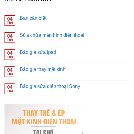
Bạn cần biết
04
Th4
Không
có
bình
Sửa chữa màn hình điện thoại
04
luận
ở
Th4
Không
Bạn
có
cần
bình
biết
Báo giá sửa Ipad
04
luận
ở
Th4
Không
Sửa
có
chữa
bình
màn
Báo giá thay mặt kính
04
luận
hình
ở
Th4
Không
điện
Báo
có
thoại
giá
bình
sửa
Báo giá sửa điện thoại Sony
04
luận
Ipad
ở
Th4
Không
Báo
có
giá
bình
thay
luận
mặt
ở
kính
Báo
giá
sửa
điện
thoại
Sony