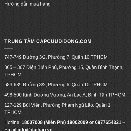
Hướng dẫn mua hàng
Kèo bóng đá hôm nay
Ku bet
TRUNG TÂM CAPCUUDIDONG.COM
747-749 Đường 3/2, Phường 7, Quận 10 TPHCM
365 – 367 Điện Biên Phủ, Phường 15, Quận Bình Thạnh,
TPHCM
683-685 Đường 3/2, Phường 6, Quận 10 TPHCM
498-500 Kinh Dương Vương, An Lạc A, Bình Tân TPHCM
127-129 Bùi Viện, Phường Phạm Ngũ Lão, Quận 1
TPHCM
Hotline :
18007008 (Miễn Phí) 19002009 or 0977654321
–
Email:
info@daihao.vn