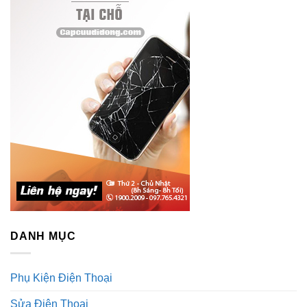
thoại
Sony
DANH MỤC
Phụ Kiện Điện Thoại
Sửa Điện Thoại