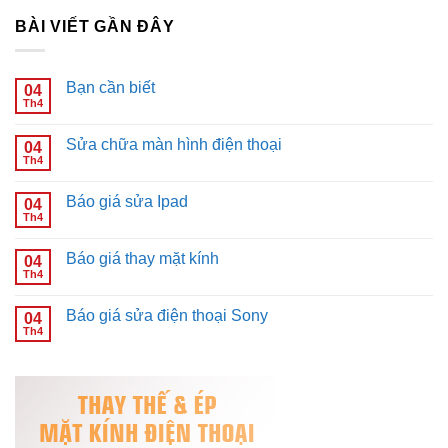
BÀI VIẾT GẦN ĐÂY
Bạn cần biết
04
Th4
Không
có
bình
Sửa chữa màn hình điện thoại
04
luận
ở
Th4
Không
Bạn
có
cần
bình
biết
Báo giá sửa Ipad
04
luận
ở
Th4
Không
Sửa
có
chữa
bình
màn
Báo giá thay mặt kính
04
luận
hình
ở
Th4
Không
điện
Báo
có
thoại
giá
bình
sửa
Báo giá sửa điện thoại Sony
04
luận
Ipad
ở
Th4
Không
Báo
có
giá
bình
thay
luận
mặt
ở
kính
Báo
giá
sửa
điện