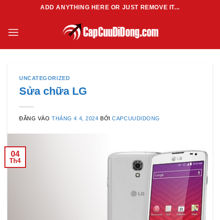
Bỏ
ADD ANYTHING HERE OR JUST REMOVE IT...
qua
nội
dung
UNCATEGORIZED
Sửa chữa LG
ĐĂNG VÀO
THÁNG 4 4, 2024
BỞI
CAPCUUDIDONG
04
Th4