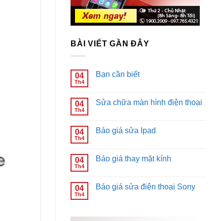
BÀI VIẾT GẦN ĐÂY
Bạn cần biết
04
Th4
Không
có
bình
Sửa chữa màn hình điện thoại
04
luận
ở
Th4
Không
Bạn
có
cần
bình
biết
Báo giá sửa Ipad
04
luận
ở
Th4
Không
Sửa
có
chữa
bình
màn
Báo giá thay mặt kính
04
luận
hình
ở
Th4
Không
điện
Báo
có
thoại
giá
bình
sửa
Báo giá sửa điện thoại Sony
04
luận
Ipad
ở
Th4
Không
Báo
có
giá
bình
thay
luận
mặt