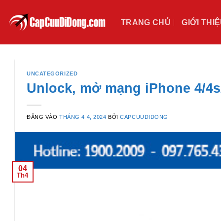
Bỏ
qua
TRANG CHỦ
GIỚI THI
nội
dung
UNCATEGORIZED
Unlock, mở mạng iPhone 4/4
ĐĂNG VÀO
THÁNG 4 4, 2024
BỞI
CAPCUUDIDONG
04
Th4