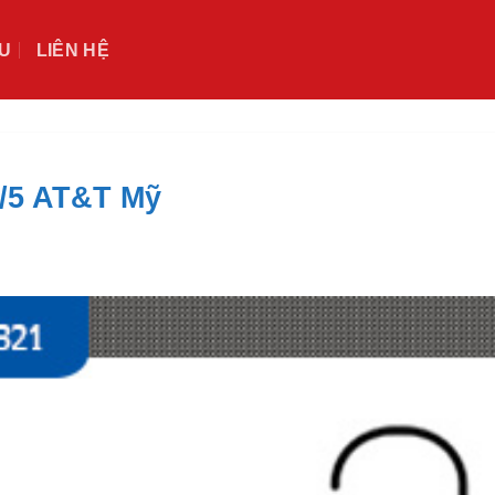
ỆU
LIÊN HỆ
s/5 AT&T Mỹ