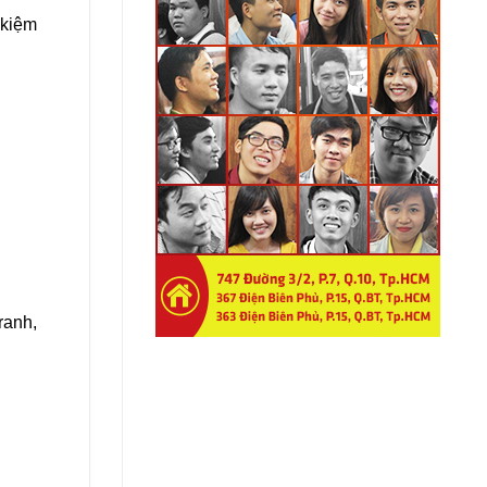
 kiệm
ranh,