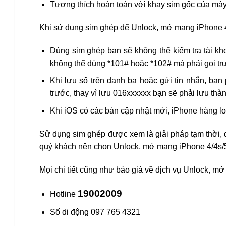
Tương thích hoàn toàn với khay sim gốc của máy
Khi sử dụng sim ghép để Unlock, mở mạng iPhone 4
Dùng sim ghép bạn sẽ không thế kiểm tra tài kh
không thể dùng *101# hoặc *102# mà phải gọi trự
Khi lưu số trên danh bạ hoặc gửi tin nhắn, bạ
trước, thay vì lưu 016xxxxxx bạn sẽ phải lưu th
Khi iOS có các bản cập nhật mới, iPhone hàng l
Sử dụng sim ghép được xem là giải pháp tạm thời, 
quý khách nên chọn Unlock, mở mạng iPhone 4/4s/
Mọi chi tiết cũng như báo giá về dịch vụ Unlock, mở
19002009
Hotline
Số di động 097 765 4321