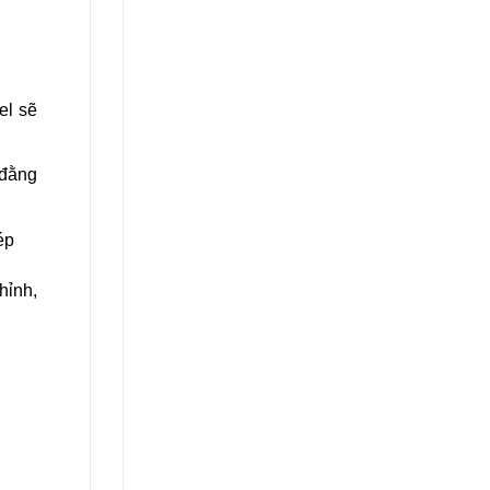
el sẽ
 đằng
ép
hỉnh,