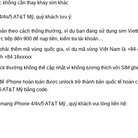
, không cần thay khay sim khác
/4s/5 AT&T Mỹ, quý khách lưu ý:
oản theo cách thông thường, ví dụ bạn đang sử dụng sim Viett
c tiếp đến 900 để nạp tiền, kiểm tra tài khoản…
n phải thêm mã vùng quốc gia, ví dụ mã vùng Việt Nam là +84
ành +84 16xxxxx
ock thường không thể cập nhật vì không tương thích với SIM gh
để iPhone hoàn toàn được unlock trở thành bản quốc tế hoàn c
5 AT&T Mỹ bằng code.
 mạng iPhone 4/4s/5 AT&T Mỹ , quý khách vui lòng liên hệ: